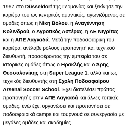
1967 στο
Düsseldorf
της Γερμανίας και ξεκίνησε την
καριέρα του ως κεντρικός αμυντικός, αγωνιζόμενος σε
ομάδες όπως η
Νίκη Βόλου
, η
Αναγέννηση
Κολινδρού
, ο
Αγροτικός Αστέρας
, η
ΑΕ Νιγρίτας
και η
ΑΠΕ Λαγκαδά
. Μετά την ποδοσφαιρική του
καριέρα, ανέλαβε ρόλους προπονητή και τεχνικού
διευθυντή, προσφέροντας την εμπειρία του σε
ιστορικές ομάδες όπως ο
Ηρακλής
και ο
Άρης
Θεσσαλονίκης
στη
Super League 1
, αλλά και ως
τεχνικός διευθυντής στη
Σχολή Ποδοσφαίρου
Arsenal Soccer School
. Έχει διατελέσει πρώτος
προπονητής στην
ΑΠΕ Λαγκαδά
και άλλες τοπικές
ομάδες, ενώ έχει οργανώσει και προπονήσει σε
ποδοσφαιρικά camps και τουρνουά σε συνεργασία με
μεγάλες ομάδες και ακαδημίες.